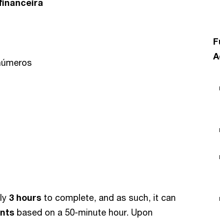
financeira
F
A
 números
ely
3 hours
to complete, and as such, it can
ints
based on a 50-minute hour. Upon