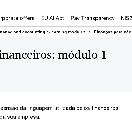
rporate offers
EU AI Act
Pay Transparency
NIS
inance and accounting e-learning modules
Finanças para não
inanceiros: módulo 1
eensão da linguagem utilizada pelos financeiros
 da sua empresa.