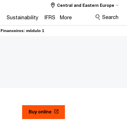
Central and Eastern Europe
Search
2
Sustainability
IFRS
More
 Financeiros: módulo 1
Buy online