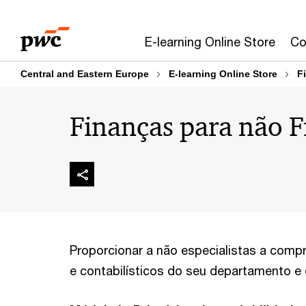
Skip
Skip
to
to
E-learning Online Store
Co
content
footer
Central and Eastern Europe
E-learning Online Store
F
Finanças para não F
Proporcionar a não especialistas a compr
e contabilísticos do seu departamento e